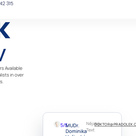
42 315
K
v
s Available
lists in over
s.
Nějaký
5/5
DOKTOR@PRADOLEK.
MUDr.
Text
Dominika