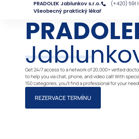
PRADOLEK Jablunkov s.r.o.
(+420) 591 1
Všeobecný praktický lékař
PRADOLE
Jablunko
Get 24/7 access to a network of 20,000+ vetted doctor
to help you via chat, phone, and video call! With specia
150 categories, you’ll find a professional for your need
REZERVACE TERMÍNU